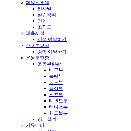
체육진흥원
인사말
설립목적
연혁
조직도
체육시설
시설 예약하기
스포츠교실
강좌 예약하기
운동부현황
운동부현황
배구부
볼링부
요트부
육상부
체조부
태권도부
테니스부
핸드볼부
경기실적
커뮤니티