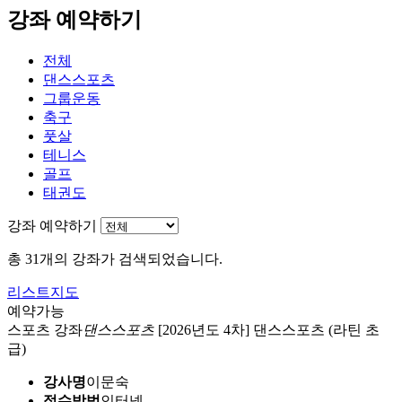
강좌 예약하기
전체
댄스스포츠
그룹운동
축구
풋살
테니스
골프
태권도
강좌 예약하기
총 31개의 강좌가 검색되었습니다.
리스트
지도
예약가능
스포츠 강좌
댄스스포츠
[2026년도 4차] 댄스스포츠 (라틴 초
급)
강사명
이문숙
접수방법
인터넷