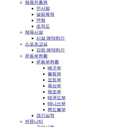
체육진흥원
인사말
설립목적
연혁
조직도
체육시설
시설 예약하기
스포츠교실
강좌 예약하기
운동부현황
운동부현황
배구부
볼링부
요트부
육상부
체조부
태권도부
테니스부
핸드볼부
경기실적
커뮤니티