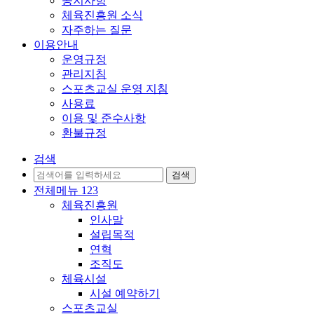
공지사항
체육진흥원 소식
자주하는 질문
이용안내
운영규정
관리지침
스포츠교실 운영 지침
사용료
이용 및 준수사항
환불규정
검색
전체메뉴
1
2
3
체육진흥원
인사말
설립목적
연혁
조직도
체육시설
시설 예약하기
스포츠교실