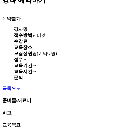
강좌 예약하기
예약불가
강사명
접수방법
인터넷
수강료
교육장소
모집정원
명(예약 : 명)
접수
~
교육기간
~
교육시간
~
문의
목록으로
준비물/재료비
비고
교육목표