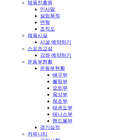
체육진흥원
인사말
설립목적
연혁
조직도
체육시설
시설 예약하기
스포츠교실
강좌 예약하기
운동부현황
운동부현황
배구부
볼링부
요트부
육상부
체조부
태권도부
테니스부
핸드볼부
경기실적
커뮤니티