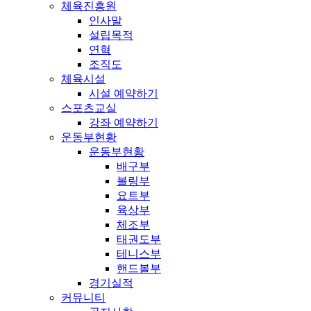
체육진흥원
인사말
설립목적
연혁
조직도
체육시설
시설 예약하기
스포츠교실
강좌 예약하기
운동부현황
운동부현황
배구부
볼링부
요트부
육상부
체조부
태권도부
테니스부
핸드볼부
경기실적
커뮤니티